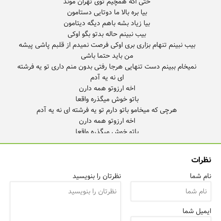
بیب نبینم تنهام بزاری بری اوکی فرصت نمیدم از قلبم پاشی پیشه
نمیخام ببینم دست تنهایی هرجا رفتی بدون منم داری تو یه فرشته
هرچی که میخامو باتو دارم بیا همچیم براتو غیره بغله تو که جاییو
نظرات
چقد به دلم میشینی هرموقع که میخام حرصتو درارم میشه گرمای
نام شما
نظرتان را بنویسید
ایمیل شما