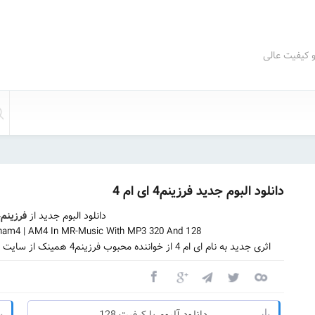
و کیفیت عالی
دانلود البوم جدید فرزینم4 ای ام 4
دانلود البوم جدید از
فرزینم4
nam4 | AM4 In MR-Music With MP3 320 And 128
اثری جدید به نام ای ام 4 از خواننده محبوب فرزینم4 همینک از سایت مستر سانگ منتشر شد و میتونید این آلبوم رو دریافت کنید