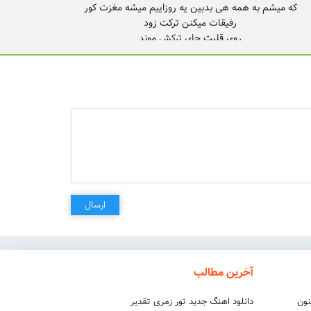
میگذره اگه دله تنگی داری به خودم بد کردم توی مغزم هربار با
میشم سرد تر من توی قلبم سمارو از دورم ترد کردم میشی
ولی کم کم میشه پر کاسه صبرم تهش چرا هرشب سردردم
ارسال
آخرین مطالب
نون
دانلود اهنگ جدید تور زمری تقدیر