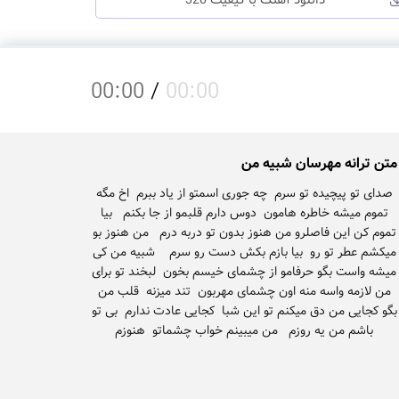
دانلود آهنگ با کیفیت 320
00:00
/
00:00
متن ترانه مهرسان شبیه من
صدای تو پیچیده تو سرم چه جوری اسمتو از یاد ببرم اخ مگه
تموم میشه خاطره هامون دوس دارم قلبمو از جا بکنم بیا
تموم کن این فاصلرو من هنوز بدون تو دربه درم من هنوز بو
میکشم عطر تو رو بیا بازم بکش دست رو سرم شبیه من کی
میشه واست بگو حرفامو از چشمای خیسم بخون لبخند تو برای
من لازمه واسه منه اون چشمای مهربون تند میزنه قلب من
بگو کجایی من دق میکنم تو این شبا کجایی عادت ندارم بی تو
باشم من یه روزم من میبینم خواب چشماتو هنوزم