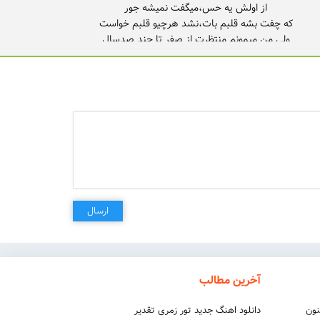
دلم یه عمره تنگه،لبخند قندته
ارسال
آخرین مطالب
نون
دانلود اهنگ جدید تور زمری تقدیر