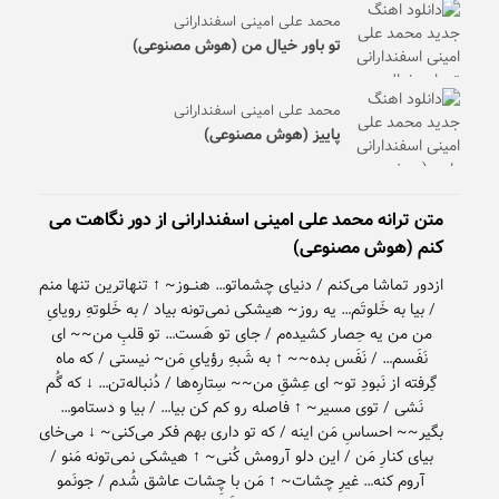
محمد علی امینی اسفندارانی
تو باور خیال من (هوش مصنوعی)
محمد علی امینی اسفندارانی
پاییز (هوش مصنوعی)
متن ترانه محمد علی امینی اسفندارانی از دور نگاهت می
کنم (هوش مصنوعی)
ازدور تماشا می‌کنم / دنیای چشماتو… هنــوز~ ↑ تنهاترین تنها منم
/ بیا به خَلوتَم… یه روز~ هیشکی نمی‌تونه بیاد / به خَلوتهِ رویایِ
من من یه حِصار کشیده‌م / جای تو هَست… تو قلبِ من~~ ای
نَفَسم… / نَفَس بده~~ ↑ به شَبهِ رؤیایِ مَن~ نیستی / که ماه
گِرفته از نَبودِ تو~ ای عِشقِ من~~ سِتارِه‌ها / دُنباله‌تن… ↓ که گُم
نَشی / توی مسیر~ ↑ فاصله‌ رو کم کن بیا… / بیا و دستامو…
بگیر~~ احساسِ مَن اینه / که تو داری بهم فکر می‌کنی~ ↓ می‌خای
بیای کنارِ مَن / این دلو آرومش کُنی~ ↑ هیشکی نمی‌تونه مَنو /
آروم کنه… غیرِ چشات~ ↑ مَن با چِشات عاشق شُدم / جونَمو