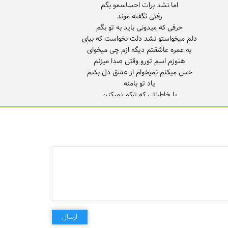
چیزی عوض بشه باور کن عشق من دلم میخواستو نشد دلت
حس میکنم نمیخوام از عشق دل بکنم
ارسال