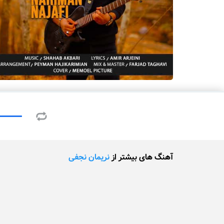
آهنگ های بیشتر از
نریمان نجفی