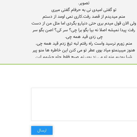
ولی الان قول میدم بری حتی دنیارو بگردی اما مثل من از دست
رفت پیدا نمیشه اصلا نه بیا بگو برا چی؟ سر کی؟ اصن بگو سر
شبا بودیم منو تو می زد بوی نم صبح فقط جلو چشمم این
تصویر. یادمه قولا تو من. شکستی پلارو رفتی. پشت سرت دنیا
ولی تو بهم قول داده بودی نری قول دادی هر جایی روی زمین
بستیم که رفت دلو به گاری از ریشه کندم هر چی که هستم
فرق دارم با همه این آدمای کل شهر خودتم خوب میدونی که
همونا که دورتن یا دور من جمع میشن و میگن ازت پشت سر
فکرت چهارپایه زیر پام. خاطره ها میپیچن طناب دور گردن.
ارسال