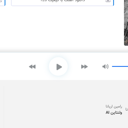
دانلود آهنگ با کیفیت 128
رامین اریانا
ولنتاین AI