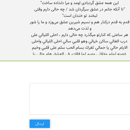
“تا آنکه جانم در عشق سرگردان شد / چه حالی دارم وقتی
قدم به قدم درکنار هم و نسیم شیرین عشق می‌وزد و ما را شور
هر ساعتی که کنارتو میگذرد چه حالی دارم ، احلى الليالي على
درب الغالي ساكن خيالي وهو قلبي سالي احلى الليالي واحلى
الايام حالي يا حمالي ثغرك بسام الحب سلم على قلبي وخيم
غصنه لملم وخلاني مهيم لما فؤادي في العشق هام حالي يا
حالي ثغرك بسام حتی با فکرش آروم میگرم با اون تا اوج
خوشبختی میرم دلمو برده با یه نگاهش دل دیونه ام خیلی
اگه که نباشه میمیرم من خطوة بخطوة والنسمة الحلوة تهوى
ونهوى وتعطينا النشوة اتمنى الساعة تمر مثل العام حالي يا
حالي ثغرك بسام
ارسال