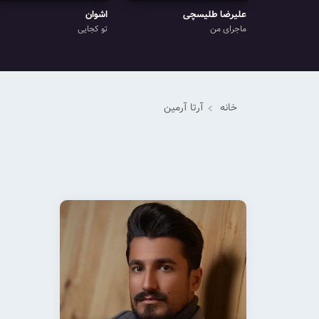
علیرضا طلیسچی
اشوان
ماجرای من
تو کجایی
خانه
آرتا آرمین