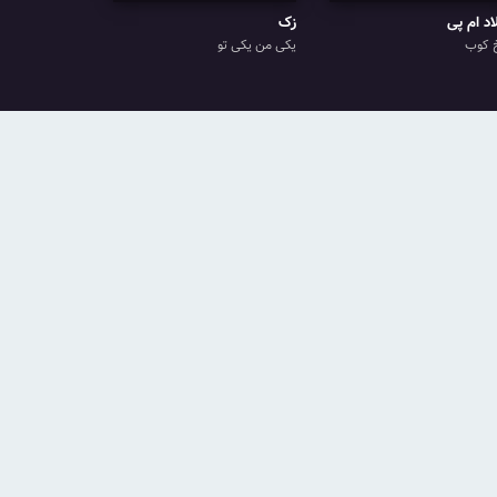
اد ام پی
زک
 کوب
یکی من یکی تو