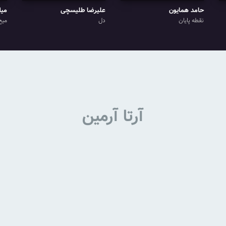
حامد همایون
علیرضا طلیسچی
میل
نقطه پایان
دل
میخ
آرتا آرمین