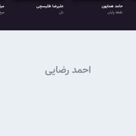
حامد همایون
علیرضا طلیسچی
میل
نقطه پایان
دل
میخ
احمد رضایی