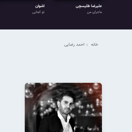
علیرضا طلیسچی
اشوان
ماجرای من
تو کجایی
خانه
احمد رضایی