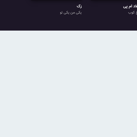
اد ام پی
زک
 کوب
یکی من یکی تو