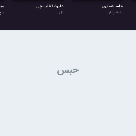
حامد همایون
علیرضا طلیسچی
میل
نقطه پایان
دل
میخ
حبس