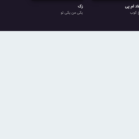
اد ام پی
زک
 کوب
یکی من یکی تو