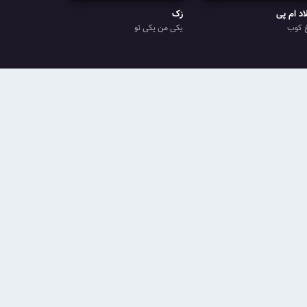
اد ام پی
زک
 کوب
یکی من یکی تو