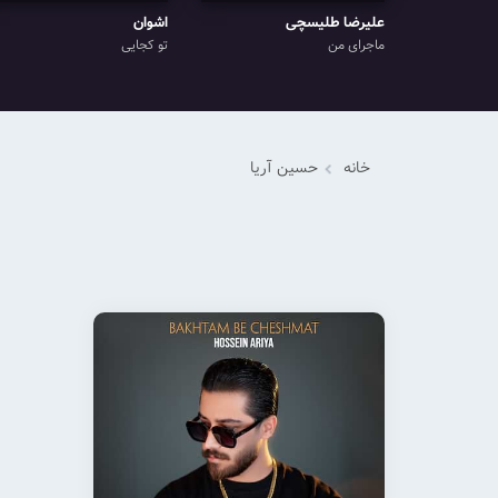
علیرضا طلیسچی
اشوان
ماجرای من
تو کجایی
خانه
حسین آریا