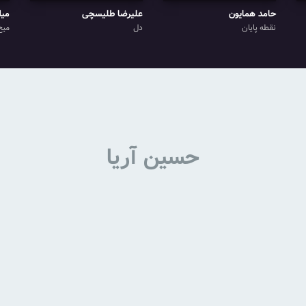
حامد همایون
علیرضا طلیسچی
میل
نقطه پایان
دل
میخ
حسین آریا