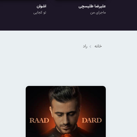
علیرضا طلیسچی
اشوان
ماجرای من
تو کجایی
خانه
راد