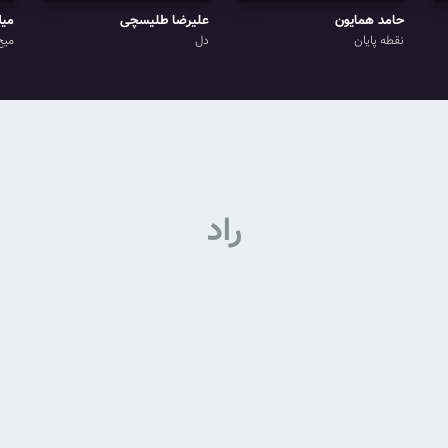
حامد همایون
علیرضا طلیسچی
میل
نقطه پایان
دل
میخ
راد