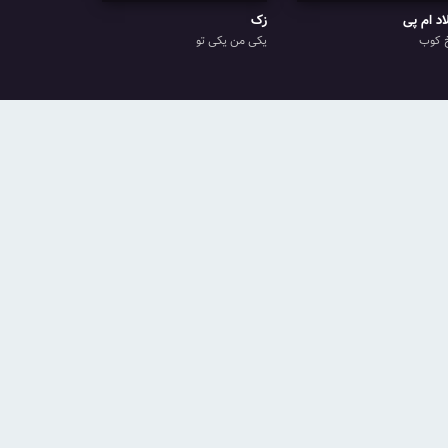
اد ام پی
زک
 کوب
یکی من یکی تو