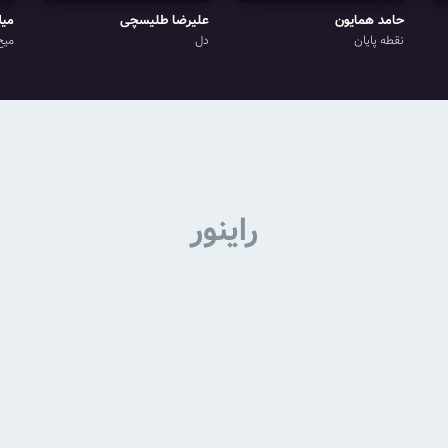
حامد همایون
علیرضا طلیسچی
میل
نقطه پایان
دل
میخ
راینور