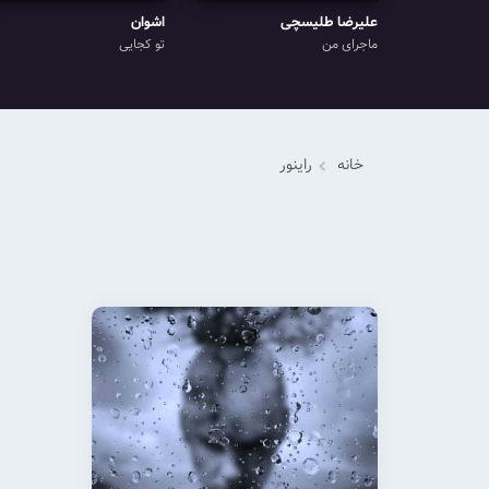
علیرضا طلیسچی
اشوان
ماجرای من
تو کجایی
خانه
راینور