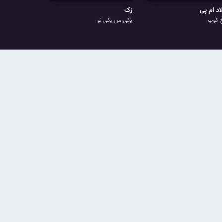
اد ام پی
زک
 کوب
یکی من یکی تو