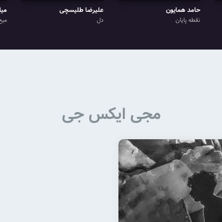
حامد همایون
علیرضا طلیسچی
میل
نقطه پایان
دل
میخ
مجی ایکس جی