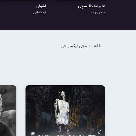
علیرضا طلیسچی
اشوان
ماجرای من
تو کجایی
خانه
مجی ایکس جی