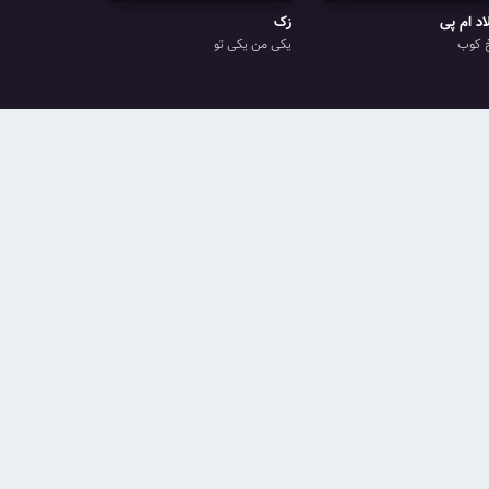
اد ام پی
زک
 کوب
یکی من یکی تو