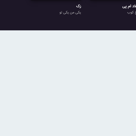
اد ام پی
زک
 کوب
یکی من یکی تو