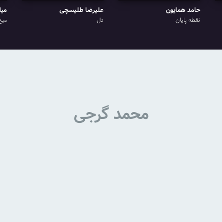
حامد همایون
علیرضا طلیسچی
میل
نقطه پایان
دل
میخ
محمد گرجی