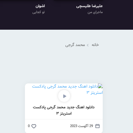
علیرضا طلیسچی
اشوان
ماجرای من
تو کجایی
خانه
محمد گرجی
دانلود اهنگ جدید محمد گرجی پادکست
استریتز ۳
29 آگوست 2023
0