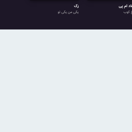
اد ام پی
زک
 کوب
یکی من یکی تو