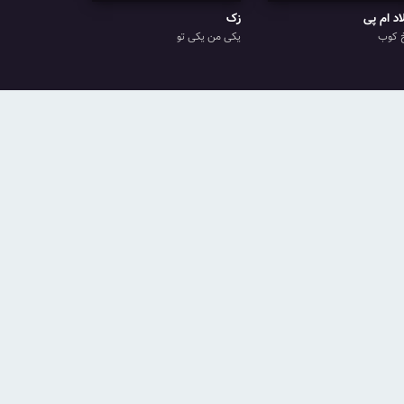
اد ام پی
زک
 کوب
یکی من یکی تو