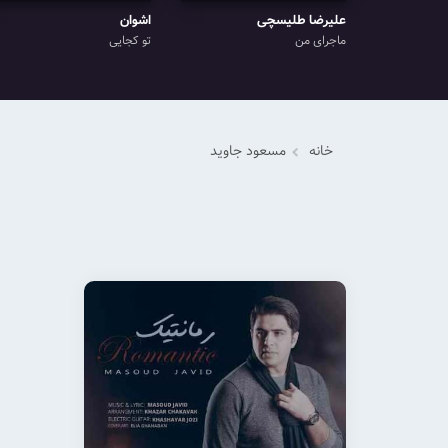
علیرضا طلیسچی
اشوان
ماجرای من
تو کجایی
خانه
مسعود جاوید