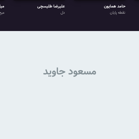
حامد همایون
علیرضا طلیسچی
میل
نقطه پایان
دل
میخ
مسعود جاوید