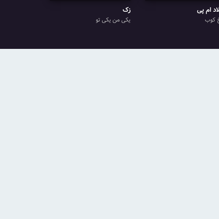
اد ام پی
زک
 کوب
یکی من یکی تو