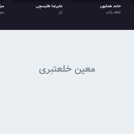
حامد همایون
علیرضا طلیسچی
میل
نقطه پایان
دل
میخ
معین خلعتبری