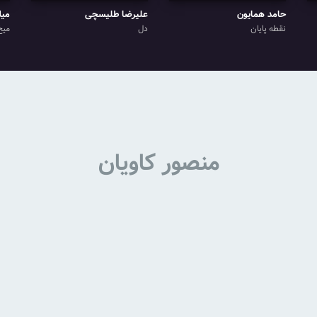
حامد همایون
علیرضا طلیسچی
میل
نقطه پایان
دل
میخ
منصور کاویان