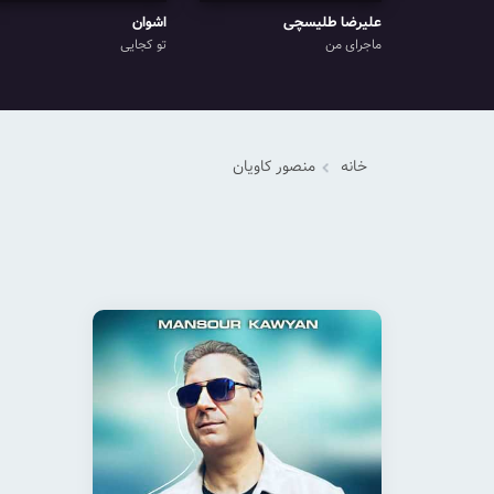
علیرضا طلیسچی
اشوان
ماجرای من
تو کجایی
خانه
منصور کاویان