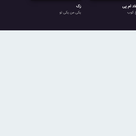
اد ام پی
زک
 کوب
یکی من یکی تو