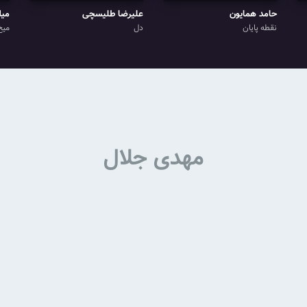
حامد همایون
علیرضا طلیسچی
میل
نقطه پایان
دل
میخ
مهدی جلال