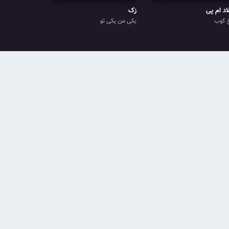
اد ام پی
زک
 کوب
یکی من یکی تو