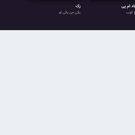
اد ام پی
زک
 کوب
یکی من یکی تو