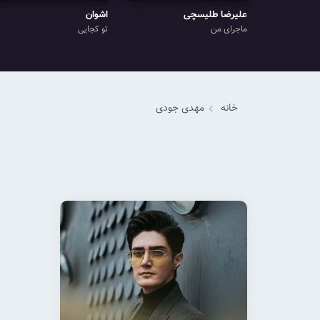
علیرضا طلیسچی
اشوان
ماجرای من
تو کجایی
خانه
مهدی جودی