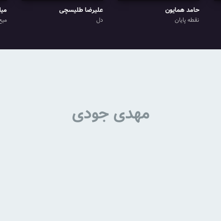
حامد همایون
علیرضا طلیسچی
میل
نقطه پایان
دل
میخ
مهدی جودی