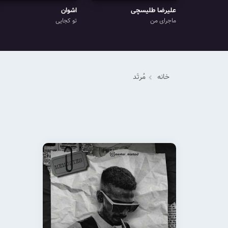
علیرضا طلیسچی
اشوان
ماجرای من
تو کجایی
خانه
مُرتَد