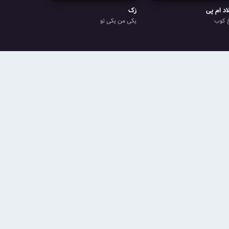
اد ام پی
زک
 کوب
یکی من یکی تو