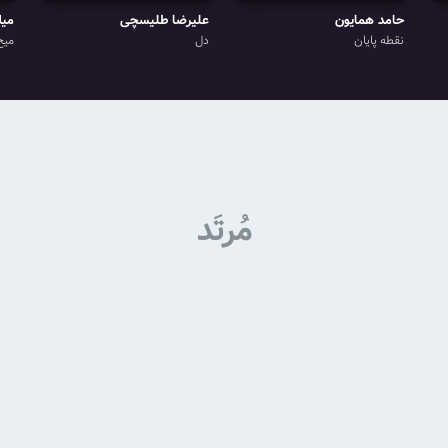
حامد همایون
علیرضا طلیسچی
میل
نقطه پایان
دل
میخ
مُرتَد