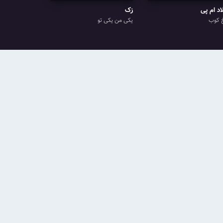
اد ام پی
زک
 کوب
یکی من یکی تو