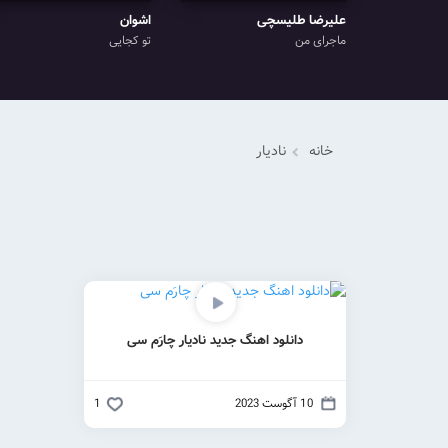
علیرضا طلیسچی
اشوان
ماجرای من
تو کجایی
خانه
نادیار
دانلود اهنگ جدید نادیار چارَم سی
10 آگوست 2023
1