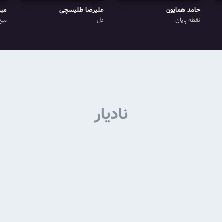
حامد همایون
علیرضا طلیسچی
میل
نقطه پایان
دل
میخ
نادیار