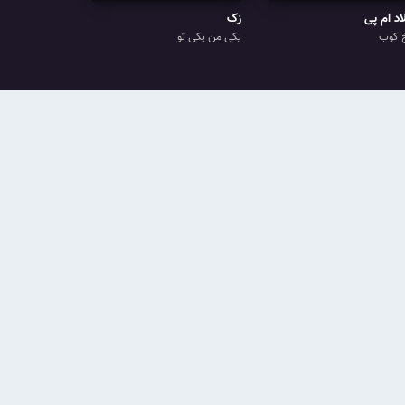
اد ام پی
زک
 کوب
یکی من یکی تو