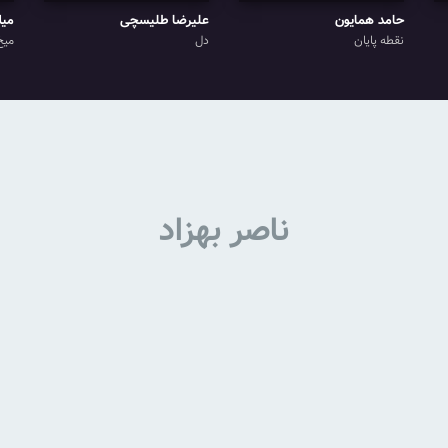
حامد همایون
علیرضا طلیسچی
میل
نقطه پایان
دل
میخ
ناصر بهزاد