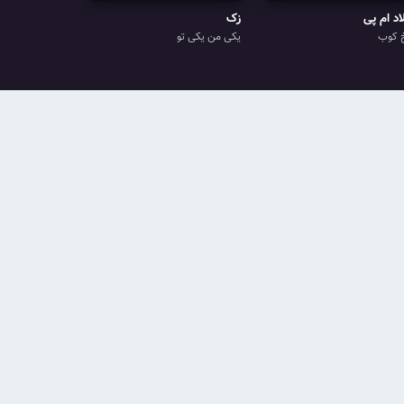
اد ام پی
زک
 کوب
یکی من یکی تو