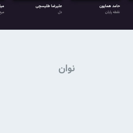
حامد همایون
علیرضا طلیسچی
میل
نقطه پایان
دل
میخ
نوان