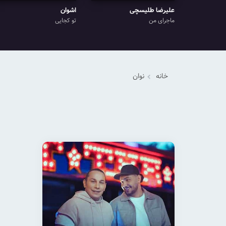
علیرضا طلیسچی
اشوان
ماجرای من
تو کجایی
خانه
نوان