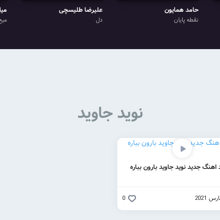
حامد همایون
علیرضا طلیسچی
میل
نقطه پایان
دل
میخ
نوید جاوید
 اهنگ جدید نوید جاوید بارون بباره
0