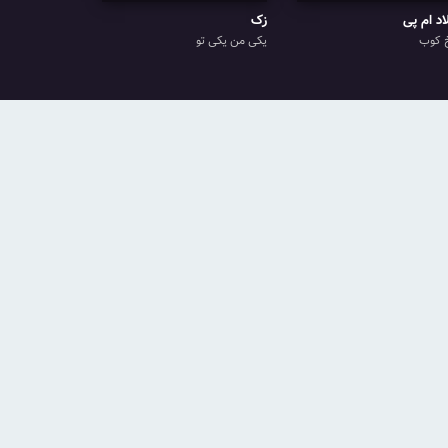
اد ام پی
زک
 کوب
یکی من یکی تو