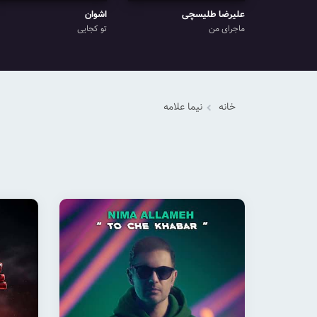
علیرضا طلیسچی
اشوان
ماجرای من
تو کجایی
خانه
نیما علامه