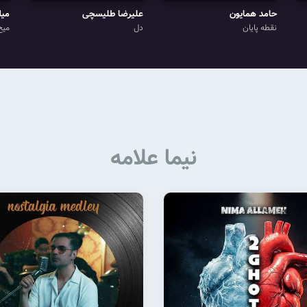
حامد همایون
علیرضا طلیسچی
میل
نقطه پایان
دل
میخ
نیما علامه