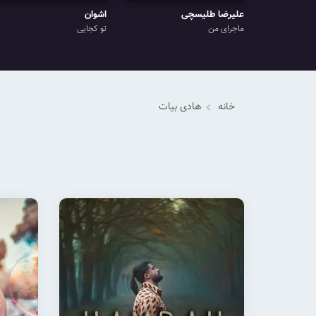
علیرضا طلیسچی
اشوان
ماجرای من
تو کجایی
خانه
هادی بیات