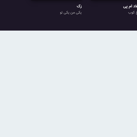
اد ام پی
زک
 کوب
یکی من یکی تو