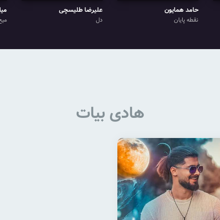
حامد همایون
علیرضا طلیسچی
میل
نقطه پایان
دل
میخ
هادی بیات