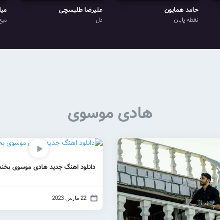
حامد همایون
علیرضا طلیسچی
میل
نقطه پایان
دل
میخ
هادی موسوی
دانلود اهنگ جدید هادی موسوی بخند 
22 مارس 2023