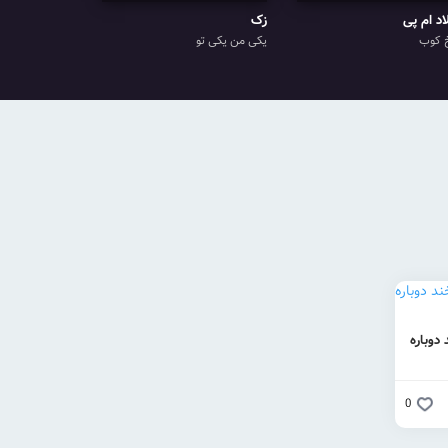
اد ام پی
زک
 کوب
یکی من یکی تو
دوباره
0