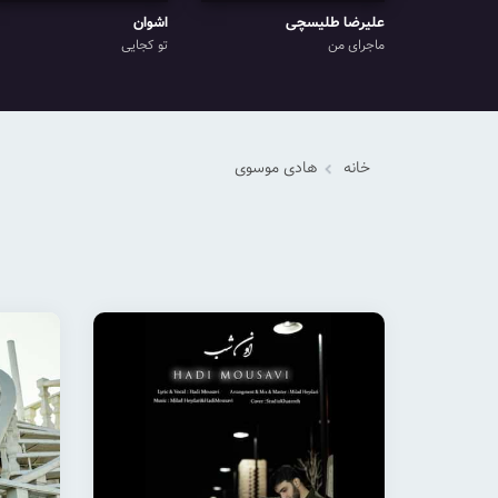
علیرضا طلیسچی
اشوان
ماجرای من
تو کجایی
خانه
هادی موسوی