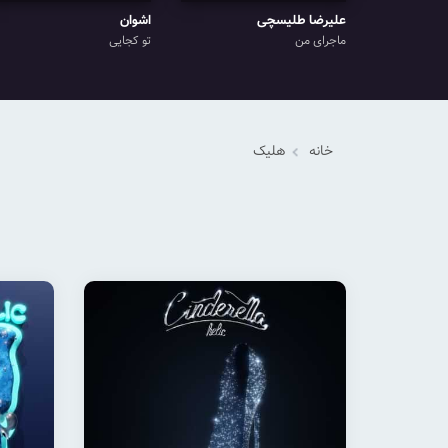
علیرضا طلیسچی
اشوان
ماجرای من
تو کجایی
خانه
هلیک