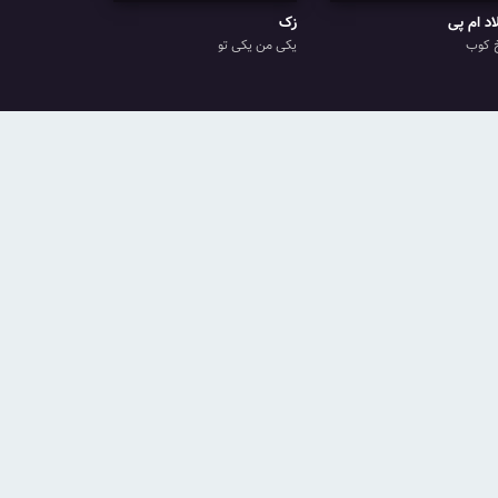
اد ام پی
زک
 کوب
یکی من یکی تو