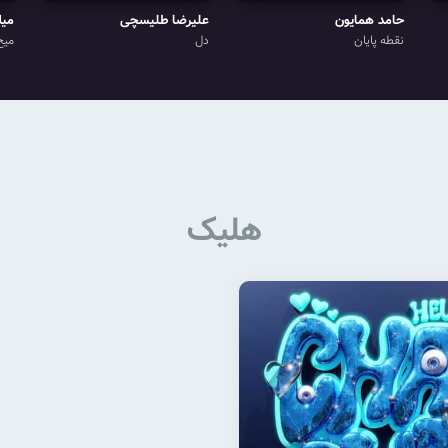
حامد همایون
علیرضا طلیسچی
میل
نقطه پایان
دل
میخ
هلیک