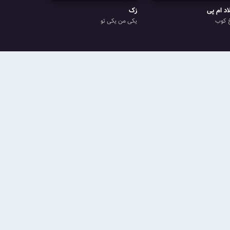
اد ام پی
زک
 کوب
یکی من یکی تو