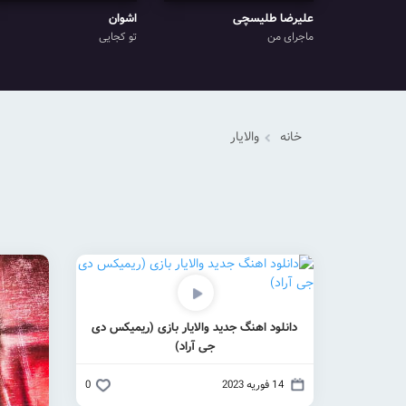
علیرضا طلیسچی
اشوان
ماجرای من
تو کجایی
خانه
والایار
دانلود اهنگ جدید والایار بازی (ریمیکس دی
جی آراد)
14 فوریه 2023
0