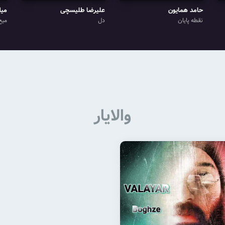
حامد همایون
علیرضا طلیسچی
میل
نقطه پایان
دل
میخ
والایار