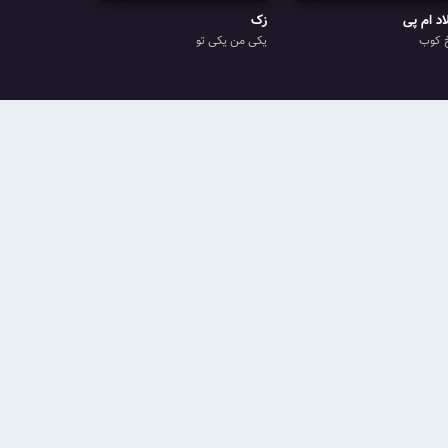
اد ام پی
زک
 کوب
یکی من یکی تو