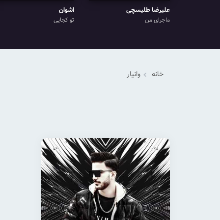
علیرضا طلیسچی
اشوان
ماجرای من
تو کجایی
خانه
وانیار