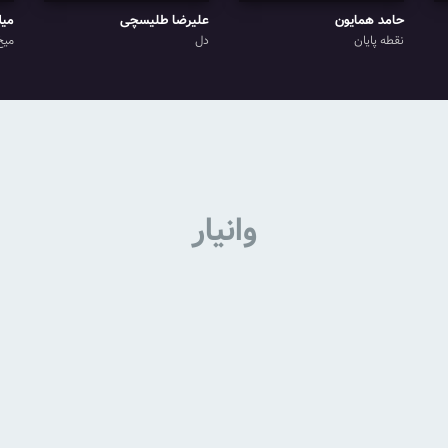
حامد همایون
علیرضا طلیسچی
میل
نقطه پایان
دل
میخ
وانیار