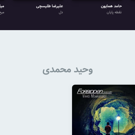
حامد همایون
علیرضا طلیسچی
میل
نقطه پایان
دل
میخ
وحید محمدی