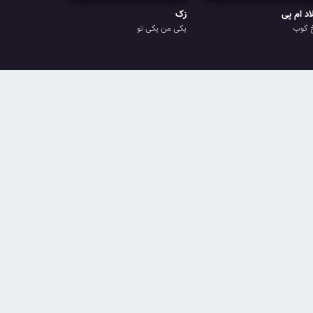
اد ام پی
زک
 کوب
یکی من یکی تو