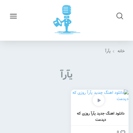
خانه
یآرآ
یآرآ
دانلود اهنگ جدید یآرآ روزی که
دیدمت
0