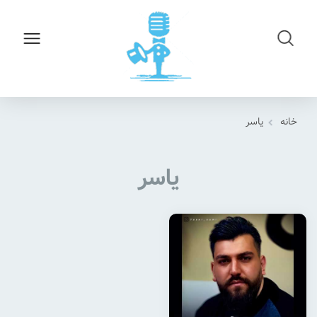
خانه
یاسر
یاسر