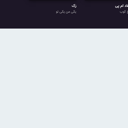
اد ام پی
زک
 کوب
یکی من یکی تو