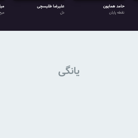
حامد همایون
علیرضا طلیسچی
میل
نقطه پایان
دل
میخ
یانگی