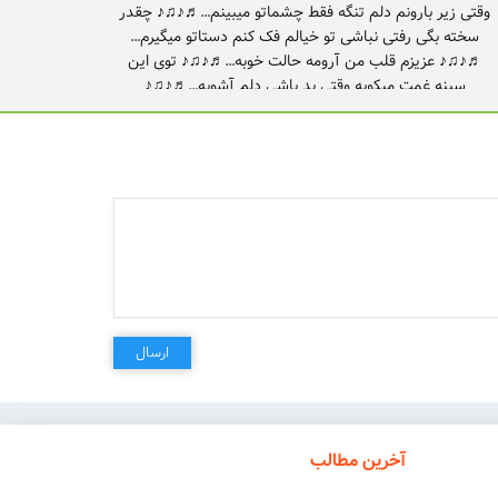
وقتی زیر بارونم دلم تنگه فقط چشماتو میبینم…♬♪♫♪ چقدر
سخته بگی رفتی نباشی تو خیالم فک کنم دستاتو میگیرم…
♬♪♫♪ عزیزم قلب من آرومه حالت خوبه…♬♪♫♪ توی این
عزیزم عشقمو داری منم میدونم حس الانو بهت مدیونم…
♬♪♫♪ تو بمون لیلی و من مجنونم
ارسال
آخرین مطالب