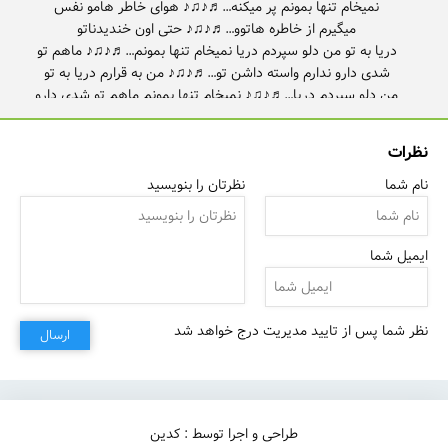
نمیخام تنها بمونم پر میکنه…♬♪♫♪ هوای خاطر هامو نفس
دریا به تو من دلو سپردم دریا نمیخام تنها بمونم…♬♪♫♪ ماهم تو
شدی دارو ندارم واسته داشن تو…♬♪♫♪ من به قرارم دریا به تو
من دلو سپردم دریا…♬♪♫♪ نمیخام تنها بمونم ماهم تو شدی دارو
ندارم…♬♪♫♪ واسه داشتن تو من بی قرارم…♬♪♫♪ دلم
نظرات
نام شما
نظرتان را بنویسید
ایمیل شما
نظر شما پس از تایید مدیریت درج خواهد شد
ارسال
طراحی و اجرا توسط : کدین