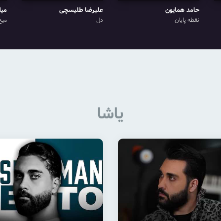
حامد همایون
علیرضا طلیسچی
میل
نقطه پایان
دل
میخ
یاشا