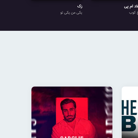
اد ام پی
زک
 کوب
یکی من یکی تو