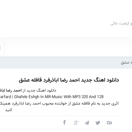
و کیفیت عالی
له عشق
دانلود اهنگ جدید احمد رضا اباذرفرد قافله عشق
دانلود اهنگ جدید از
احمد رضا اباذ
rfard | Ghafele Eshgh In MR-Music With MP3 320 And 128
اثری جدید به نام قافله عشق از خواننده محبوب احمد رضا اباذرفرد همین
کنید