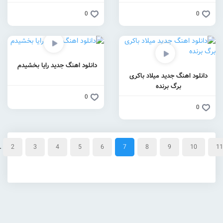
0
دانلود اهنگ جدید رایا بخشیدم
لاد باکری
0
8
7
6
5
4
3
2
...
1
<
صفحه
7 از
601